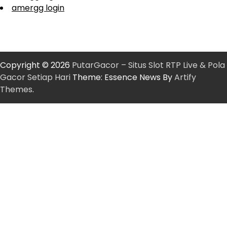
amergg login
Copyright © 2026
PutarGacor – Situs Slot RTP Live & Pola
Gacor Setiap Hari
Theme: Essence News By
Artify
Themes
.