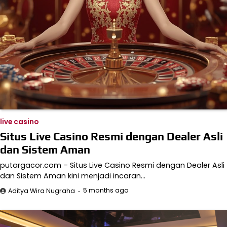
live casino
Situs Live Casino Resmi dengan Dealer Asli
dan Sistem Aman
putargacor.com – Situs Live Casino Resmi dengan Dealer Asli
dan Sistem Aman kini menjadi incaran…
5 months ago
Aditya Wira Nugraha