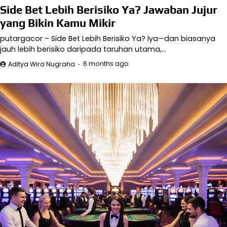
Side Bet Lebih Berisiko Ya? Jawaban Jujur
yang Bikin Kamu Mikir
putargacor – Side Bet Lebih Berisiko Ya? Iya—dan biasanya
jauh lebih berisiko daripada taruhan utama,…
6 months ago
Aditya Wira Nugraha