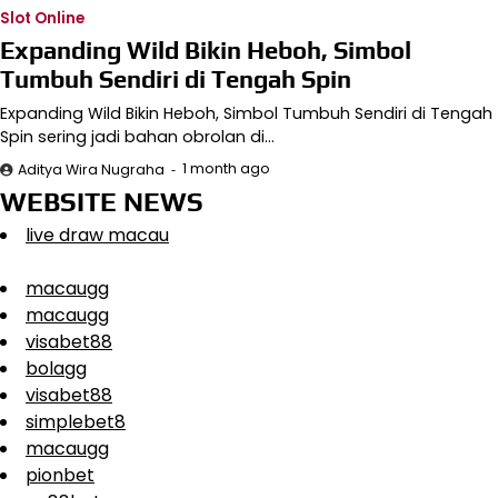
Slot Online
Expanding Wild Bikin Heboh, Simbol
Tumbuh Sendiri di Tengah Spin
Expanding Wild Bikin Heboh, Simbol Tumbuh Sendiri di Tengah
Spin sering jadi bahan obrolan di…
1 month ago
Aditya Wira Nugraha
WEBSITE NEWS
live draw macau
macaugg
macaugg
visabet88
bolagg
visabet88
simplebet8
macaugg
pionbet