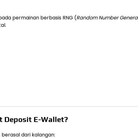
u pada permainan berbasis RNG (
Random Number Genera
al.
 Deposit E-Wallet?
erasal dari kalangan: