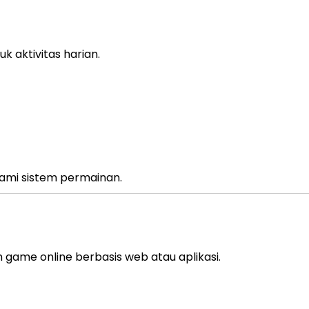
 aktivitas harian.
ami sistem permainan.
rm game online berbasis web atau aplikasi.