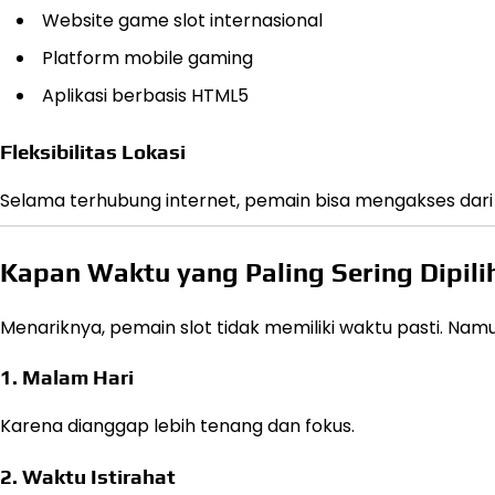
Website game slot internasional
Platform mobile gaming
Aplikasi berbasis HTML5
Fleksibilitas Lokasi
Selama terhubung internet, pemain bisa mengakses dari m
Kapan Waktu yang Paling Sering Dipil
Menariknya, pemain slot tidak memiliki waktu pasti. N
1. Malam Hari
Karena dianggap lebih tenang dan fokus.
2. Waktu Istirahat