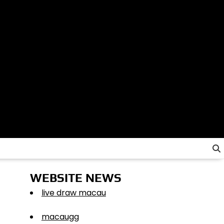
WEBSITE NEWS
live draw macau
macaugg