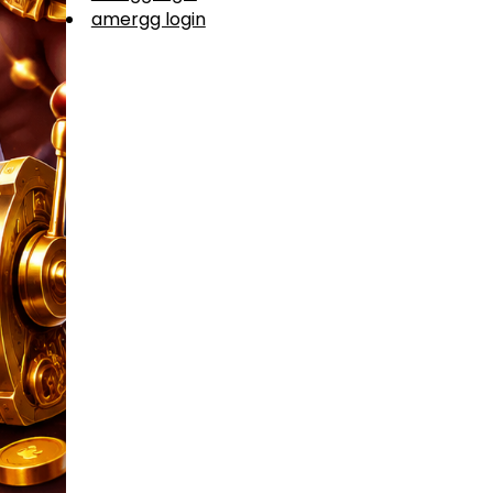
amergg login